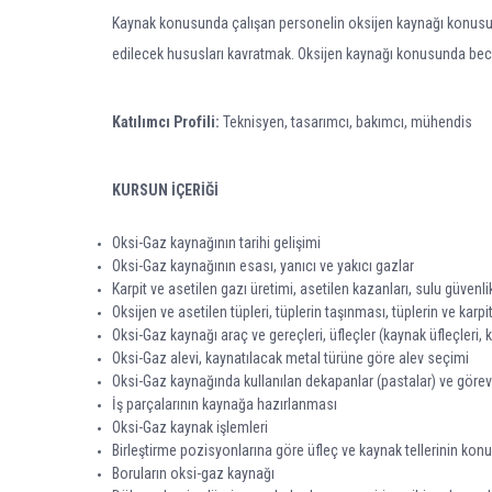
Kaynak konusunda çalışan personelin oksijen kaynağı konusund
edilecek hususları kavratmak. Oksijen kaynağı konusunda bec
Katılımcı Profili:
Teknisyen, tasarımcı, bakımcı, mühendis
KURSUN İÇERİĞİ
Oksi-Gaz kaynağının tarihi gelişimi
Oksi-Gaz kay­nağının esası, yanıcı ve ya­kıcı gazlar
Karpit ve asetilen gazı üretimi, asetilen kazanları, sulu gü­venli
Oksijen ve asetilen tüpleri, tüp­lerin taşın­ması, tüplerin ve kar
Oksi-Gaz kaynağı araç ve gereçleri, üfleçler (kaynak üfleç­leri
Oksi-Gaz alevi, kayna­tılacak metal türüne göre alev seçimi
Oksi-Gaz kay­nağında kullanılan dekapanlar (pastalar) ve görevl
İş par­çalarının kaynağa hazırlanması
Oksi-Gaz kay­nak işlemleri
Birleştirme pozisyonla­rına göre üfleç ve kaynak tellerinin ko­n
Boruların oksi-gaz kaynağı