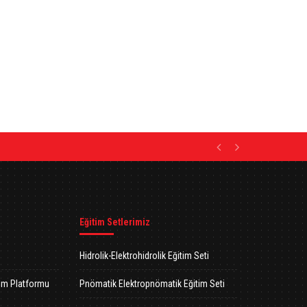
MET DİDACTİC
linkedin
Previous
Next
Eğitim Setlerimiz
Hidrolik-Elektrohidrolik Eğitim Seti
tim Platformu
Pnömatik Elektropnömatik Eğitim Seti