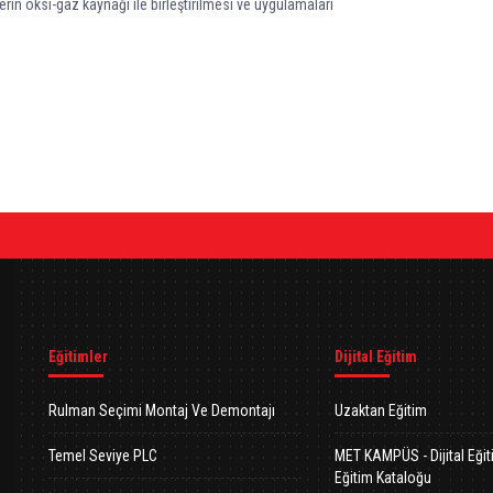
in oksi-gaz kaynağı ile birleştirilmesi ve uygulamaları
Eğitimler
Dijital Eğitim
Rulman Seçimi Montaj Ve Demontajı
Uzaktan Eğitim
Temel Seviye PLC
MET KAMPÜS - Dijital Eği
Eğitim Kataloğu