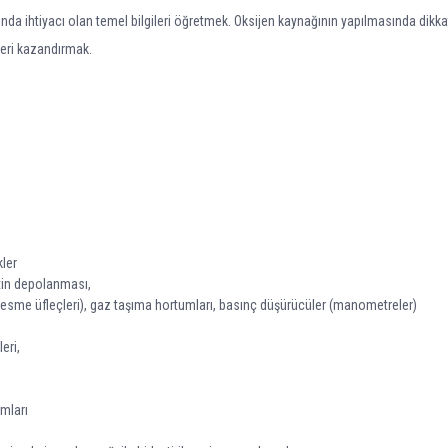
a ihtiyacı olan temel bilgileri öğretmek. Oksijen kaynağının yapılmasında dikka
eri kazandırmak.
kler
pitin depolanması,
, kesme üfleçleri), gaz taşıma hortumları, basınç düşürücüler (manometreler)
eri,
umları