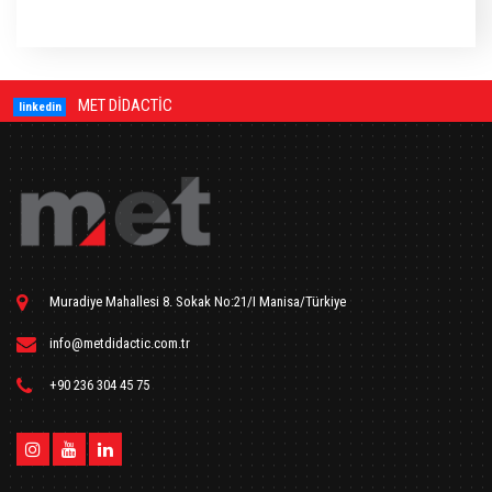
MET DİDACTİC
linkedin
Muradiye Mahallesi 8. Sokak No:21/I Manisa/Türkiye
info@metdidactic.com.tr
+90 236 304 45 75