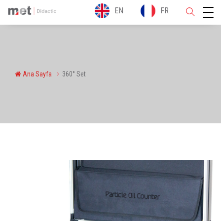
EN
FR
Ana Sayfa
360° Set