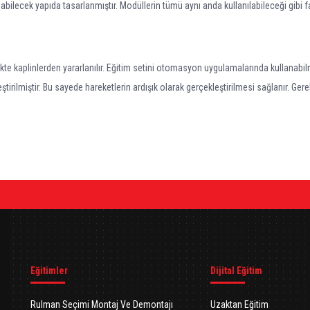
nabilecek yapıda tasarlanmıştır. Modüllerin tümü aynı anda kullanılabileceği gibi fa
zellikte kaplinlerden yararlanılır. Eğitim setini otomasyon uygulamalarında kullanabi
tirilmiştir. Bu sayede hareketlerin ardışık olarak gerçekleştirilmesi sağlanır. Ger
Eğitimler
Dijital Eğitim
Rulman Seçimi Montaj Ve Demontajı
Uzaktan Eğitim