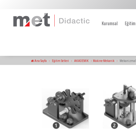
Kurumsal
Eğitim
Ana Sayfa
Eğitim Setleri
AKADEMİK
Makine-Mekanik
Mekanizmala