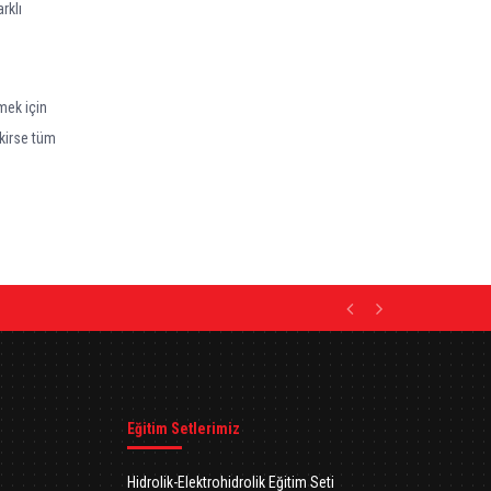
rklı
lmek için
ekirse tüm
Previous
Next
Eğitim Setlerimiz
Hidrolik-Elektrohidrolik Eğitim Seti