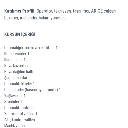
Katılımcı Profili:
Operatör, teknisyen, tasarımcı, AR-GE çalışanı,
bakımcı, mühendis, bakım yöneticisi
KURSUN İÇERİĞİ
Pnömatiğin tanımı ve özellikleri-1
Kompresörler-1
Kurutucular-1
Hava kazanları
Hava dağıtım hattı
Şartlandırıcılar
Pnömatik filtreler-1
Regülatörler (basınç ayarlayıcılar)-1
Yağlayıcılar-1
Silindirler-1
Pnömatik motorlar
Yön kontrol valfleri-1
Akış kontrol valfleri
Mantık valfleri